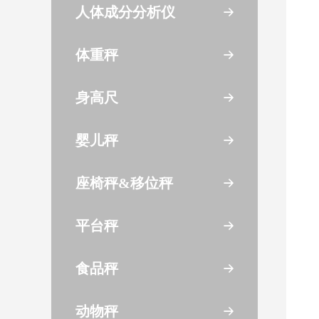
人体成分分析仪
体重秤
身高尺
婴儿秤
座椅秤&移位秤
平台秤
食品秤
动物秤