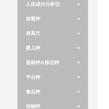
人体成分分析仪
体重秤
身高尺
婴儿秤
座椅秤&移位秤
平台秤
食品秤
动物秤