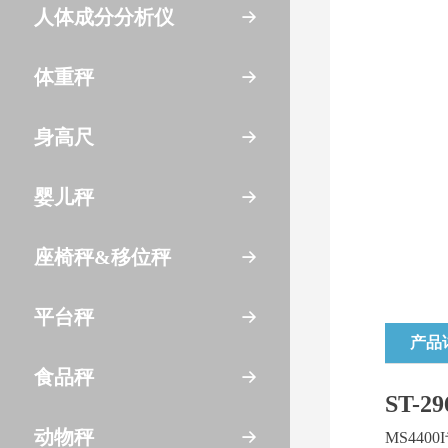
人体成分分析仪
体重秤
身高尺
婴儿秤
座椅秤&移位秤
平台秤
产品
食品秤
ST-2
动物秤
MS4400I