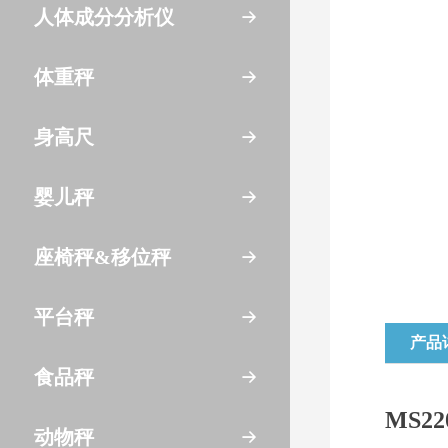
人体成分分析仪
体重秤
身高尺
婴儿秤
座椅秤&移位秤
平台秤
产品
食品秤
MS22
动物秤