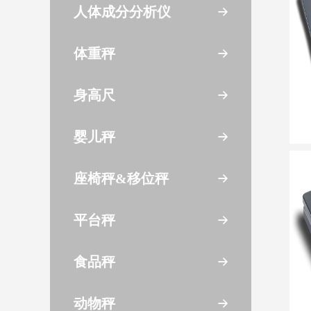
人体成分分析仪
体重秤
身高尺
婴儿秤
座椅秤&移位秤
平台秤
食品秤
动物秤