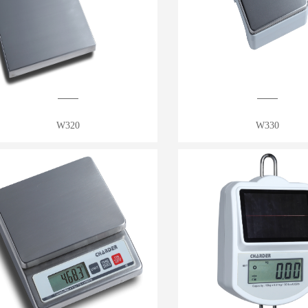
W320
W330